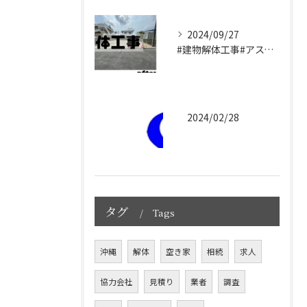
2024/09/27
#建物解体工事#アスベスト除去工事#宜野湾市#砂川工業
2024/02/28
タグ
Tags
沖縄
解体
空き家
相続
求人
協力会社
見積り
業者
調査